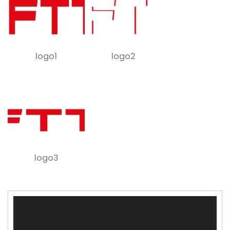
logo1
logo2
logo3
Reproductor
de
vídeo