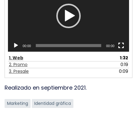
00:00
00:00
1.
Web
1:32
2.
Promo
0:19
3.
Presale
0:09
Realizado en septiembre 2021.
Etiquetas
Marketing
Identidad gráfica