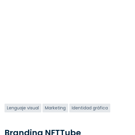
Etiquetas
Lenguaje visual
Marketing
Identidad gráfica
Branding NFTTube