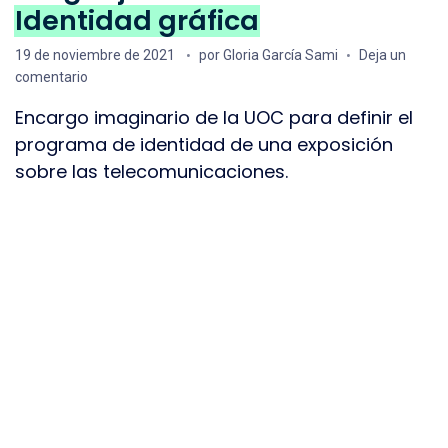
Identidad gráfica
Fecha de publicación
19 de noviembre de 2021
por
Gloria García Sami
Deja un
en Lenguaje visual PEC 3 –
Identidad gráfica
comentario
Encargo imaginario de la UOC para definir el
programa de identidad de una exposición
sobre las telecomunicaciones.