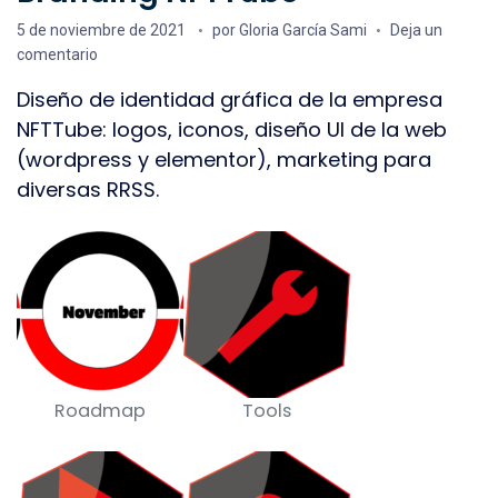
Fecha de publicación
5 de noviembre de 2021
por
Gloria García Sami
Deja un
en Branding NFTTube
comentario
Diseño de identidad gráfica de la empresa
NFTTube: logos, iconos, diseño UI de la web
(wordpress y elementor), marketing para
diversas RRSS.
Roadmap
Tools