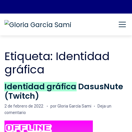
Saltar al contenido
Gloria García Sami
Espacio Personal
Etiqueta:
Identidad
gráfica
Identidad gráfica
DasusNute
(Twitch)
Fecha de publicación
2 de febrero de 2022
por
Gloria García Sami
Deja un
en
Identidad gráfica
DasusNute (Twitch)
comentario