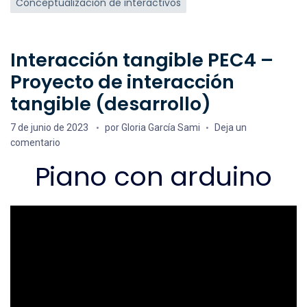
Conceptualización de interactivos
Interacción tangible PEC4 –
Proyecto de interacción
tangible (desarrollo)
Fecha de publicación
7 de junio de 2023
por
Gloria García Sami
Deja un
en Interacción tangible PEC4 – Proyecto de interacción ta
comentario
Piano con arduino