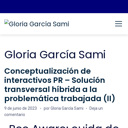
Saltar al contenido
Gloria García Sami
Espacio Personal
Gloria García Sami
Conceptualización de
interactivos PR – Solución
transversal híbrida a la
problemática trabajada (II)
Fecha de publicación
9 de junio de 2023
por
Gloria García Sami
Deja un
en Conceptualización de interactivos PR – Solución transve
comentario